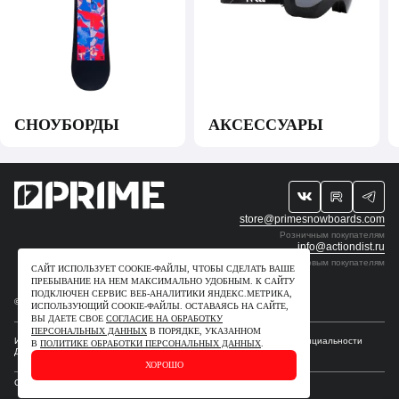
СНОУБОРДЫ
АКСЕССУАРЫ
store@primesnowboards.com
Розничным покупателям
info@actiondist.ru
Оптовым покупателям
САЙТ ИСПОЛЬЗУЕТ COOKIE-ФАЙЛЫ, ЧТОБЫ СДЕЛАТЬ ВАШЕ
ПРЕБЫВАНИЕ НА НЕМ МАКСИМАЛЬНО УДОБНЫМ. К САЙТУ
ПОДКЛЮЧЕН СЕРВИС ВЕБ-АНАЛИТИКИ ЯНДЕКС.МЕТРИКА,
© 2009-2026. ИП Рудчик Ю.В. Все права защищены.
ИСПОЛЬЗУЮЩИЙ СOOKIE-ФАЙЛЫ. ОСТАВАЯСЬ НА САЙТЕ,
ВЫ ДАЕТЕ СВОЕ
СОГЛАСИЕ НА ОБРАБОТКУ
ПЕРСОНАЛЬНЫХ ДАННЫХ
В ПОРЯДКЕ, УКАЗАННОМ
Интеллектуальные права
Для правообладателей
Политика конфиденциальности
В
ПОЛИТИКЕ ОБРАБОТКИ ПЕРСОНАЛЬНЫХ ДАННЫХ
.
Договор–оферта
ХОРОШО
Сделано в