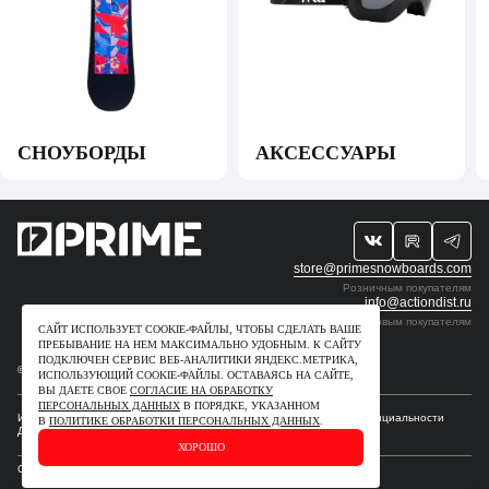
СНОУБОРДЫ
АКСЕССУАРЫ
store@primesnowboards.com
Розничным покупателям
info@actiondist.ru
Оптовым покупателям
САЙТ ИСПОЛЬЗУЕТ COOKIE-ФАЙЛЫ, ЧТОБЫ СДЕЛАТЬ ВАШЕ
ПРЕБЫВАНИЕ НА НЕМ МАКСИМАЛЬНО УДОБНЫМ. К САЙТУ
ПОДКЛЮЧЕН СЕРВИС ВЕБ-АНАЛИТИКИ ЯНДЕКС.МЕТРИКА,
© 2009-2026. ИП Рудчик Ю.В. Все права защищены.
ИСПОЛЬЗУЮЩИЙ СOOKIE-ФАЙЛЫ. ОСТАВАЯСЬ НА САЙТЕ,
ВЫ ДАЕТЕ СВОЕ
СОГЛАСИЕ НА ОБРАБОТКУ
ПЕРСОНАЛЬНЫХ ДАННЫХ
В ПОРЯДКЕ, УКАЗАННОМ
Интеллектуальные права
Для правообладателей
Политика конфиденциальности
В
ПОЛИТИКЕ ОБРАБОТКИ ПЕРСОНАЛЬНЫХ ДАННЫХ
.
Договор–оферта
ХОРОШО
Сделано в