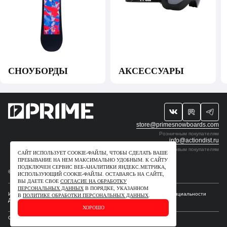
СНОУБОРДЫ
АКСЕССУАРЫ
store@primesnowboards.com
Розничным покупателям
info@actiondist.ru
Оптовым покупателям
САЙТ ИСПОЛЬЗУЕТ COOKIE-ФАЙЛЫ, ЧТОБЫ СДЕЛАТЬ ВАШЕ
ПРЕБЫВАНИЕ НА НЕМ МАКСИМАЛЬНО УДОБНЫМ. К САЙТУ
ПОДКЛЮЧЕН СЕРВИС ВЕБ-АНАЛИТИКИ ЯНДЕКС.МЕТРИКА,
© 2009-2026. ИП Рудчик Ю.В. Все права защищены.
ИСПОЛЬЗУЮЩИЙ СOOKIE-ФАЙЛЫ. ОСТАВАЯСЬ НА САЙТЕ,
ВЫ ДАЕТЕ СВОЕ
СОГЛАСИЕ НА ОБРАБОТКУ
ПЕРСОНАЛЬНЫХ ДАННЫХ
В ПОРЯДКЕ, УКАЗАННОМ
Интеллектуальные права
Для правообладателей
Политика конфиденциальности
В
ПОЛИТИКЕ ОБРАБОТКИ ПЕРСОНАЛЬНЫХ ДАННЫХ
.
Договор–оферта
ХОРОШО
Сделано в