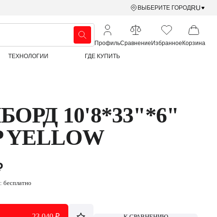
RU
ВЫБЕРИТЕ ГОРОД
Профиль
Сравнение
Избранное
Корзина
ТЕХНОЛОГИИ
ГДЕ КУПИТЬ
БОРД 10'8*33"*6"
P YELLOW
₽
а:
бесплатно
23 040 ₽
К СРАВНЕНИЮ