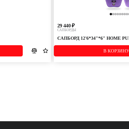
29 440 ₽
САПБОРДЫ
САПБОРД 12'6*34"*6" HOME P
В КОРЗИН