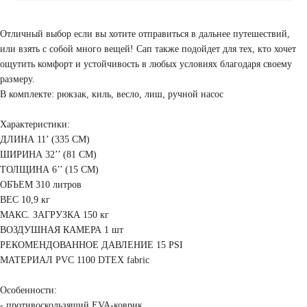
почте, трек-номер для отслеживания посылки на сайте
Возврат товара надлежащего качества осуществляется в течение 2-х
https://www.cdek.ru/ru
недель с момента покупки на официальном сайте. Возврат может
быть осуществлен в полной комплектации и упаковке, в том же
Отличный выбор если вы хотите отправиться в дальнее путешествий,
виде, как пришла вам посылка. При возврате товара надлежащего
качества, сумма за доставку не возвращается и также оплата
или взять с собой много вещей! Сап также подойдет для тех, кто хочет
обратной доставки на склад осуществляется покупателем. Возврат
денежных средств осуществляется в течение 3-х рабочих дней с
ощутить комфорт и устойчивость в любых условиях благодаря своему
момента получения нами товара в надлежащем виде и полной
размеру.
комплектации. При оплате банковской картой или электронным
кошельком, возврат денежных средств будет осуществлен на счет, с
В комплекте: рюкзак, киль, весло, лиш, ручной насос
которого производилась оплата. Если вы понесли расходы за
доставку товара не надлежащего качества, вам также будут
возмещены эти расходы при наличии документа, подтверждающего
Характеристики:
стоимость пересылки. Пожалуйста, сохраняйте квитанцию от
ДЛИНА 11’ (335 CM)
отправке! Обмен товара надлежащего качества осуществляется в
течение 2-х недель с момента покупки на официальном сайте.
ШИРИНА 32’’ (81 CM)
Обмен может быть осуществлен в полной комплектации и упаковке,
в том же виде, как пришла вам посылка. При обмене товара
ТОЛЩИНА 6’’ (15 CM)
надлежащего качества оплата обратной доставки на склад
ОБЪЕМ 310 литров
осуществляется покупателем.
ВЕС 10,9 кг
МАКС. ЗАГРУЗКА 150 кг
ВОЗДУШНАЯ КАМЕРА 1 шт
РЕКОМЕНДОВАННОЕ ДАВЛЕНИЕ 15 PSI
МАТЕРИАЛ PVC 1100 DTEX fabric
Особенности:
- противоскользящий EVA-коврик