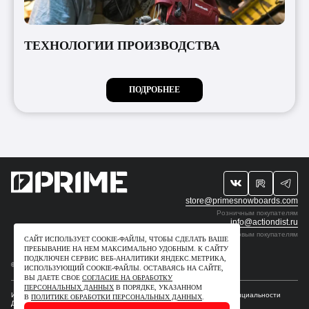
ТЕХНОЛОГИИ ПРОИЗВОДСТВА
ПОДРОБНЕЕ
store@primesnowboards.com
Розничным покупателям
info@actiondist.ru
Оптовым покупателям
САЙТ ИСПОЛЬЗУЕТ COOKIE-ФАЙЛЫ, ЧТОБЫ СДЕЛАТЬ ВАШЕ
ПРЕБЫВАНИЕ НА НЕМ МАКСИМАЛЬНО УДОБНЫМ. К САЙТУ
ПОДКЛЮЧЕН СЕРВИС ВЕБ-АНАЛИТИКИ ЯНДЕКС.МЕТРИКА,
© 2009-2026. ИП Рудчик Ю.В. Все права защищены.
ИСПОЛЬЗУЮЩИЙ СOOKIE-ФАЙЛЫ. ОСТАВАЯСЬ НА САЙТЕ,
ВЫ ДАЕТЕ СВОЕ
СОГЛАСИЕ НА ОБРАБОТКУ
ПЕРСОНАЛЬНЫХ ДАННЫХ
В ПОРЯДКЕ, УКАЗАННОМ
Интеллектуальные права
Для правообладателей
Политика конфиденциальности
В
ПОЛИТИКЕ ОБРАБОТКИ ПЕРСОНАЛЬНЫХ ДАННЫХ
.
Договор–оферта