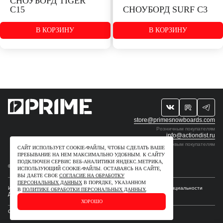
СНОУБОРД TIGER
C15
СНОУБОРД SURF С3
В КОРЗИНУ
В КОРЗИНУ
РАЗМЕР:
РАЗМЕР:
153
160
147
store@primesnowboards.com
Розничным покупателям
info@actiondist.ru
Оптовым покупателям
САЙТ ИСПОЛЬЗУЕТ COOKIE-ФАЙЛЫ, ЧТОБЫ СДЕЛАТЬ ВАШЕ
ПРЕБЫВАНИЕ НА НЕМ МАКСИМАЛЬНО УДОБНЫМ. К САЙТУ
ПОДКЛЮЧЕН СЕРВИС ВЕБ-АНАЛИТИКИ ЯНДЕКС.МЕТРИКА,
© 2009-2026. ИП Рудчик Ю.В. Все права защищены.
ИСПОЛЬЗУЮЩИЙ СOOKIE-ФАЙЛЫ. ОСТАВАЯСЬ НА САЙТЕ,
ВЫ ДАЕТЕ СВОЕ
СОГЛАСИЕ НА ОБРАБОТКУ
ПЕРСОНАЛЬНЫХ ДАННЫХ
В ПОРЯДКЕ, УКАЗАННОМ
Интеллектуальные права
Для правообладателей
Политика конфиденциальности
В
ПОЛИТИКЕ ОБРАБОТКИ ПЕРСОНАЛЬНЫХ ДАННЫХ
.
Договор–оферта
ХОРОШО
Сделано в